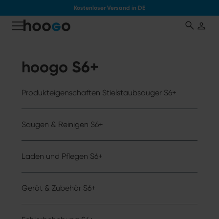
Kostenloser Versand in DE
tinhalt springen
hoogo S6+
Produkteigenschaften Stielstaubsauger S6+
Saugen & Reinigen S6+
Laden und Pflegen S6+
Gerät & Zubehör S6+