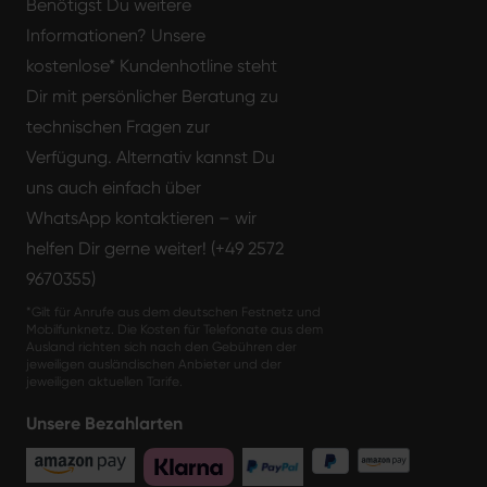
Benötigst Du weitere
Informationen? Unsere
kostenlose* Kundenhotline steht
Dir mit persönlicher Beratung zu
technischen Fragen zur
Verfügung. Alternativ kannst Du
uns auch einfach über
WhatsApp kontaktieren – wir
helfen Dir gerne weiter! (+49 2572
9670355)
*Gilt für Anrufe aus dem deutschen Festnetz und
Mobilfunknetz. Die Kosten für Telefonate aus dem
Ausland richten sich nach den Gebühren der
jeweiligen ausländischen Anbieter und der
jeweiligen aktuellen Tarife.
Unsere Bezahlarten