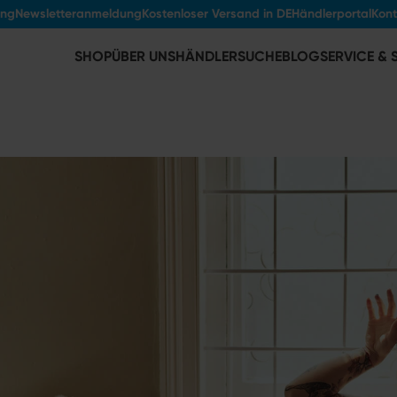
ung
Newsletteranmeldung
Kostenloser Versand in DE
Händlerportal
Kont
SHOP
ÜBER UNS
HÄNDLERSUCHE
BLOG
SERVICE &