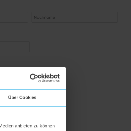
izierung
klicken
Friendly
Captcha ⇗
Über Cookies
 Medien anbieten zu können