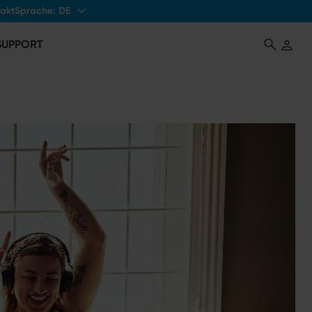
Sprache:
DE
akt
 SUPPORT