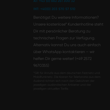
AT: +43 (0) 662 251 300 32
INT: +40(0) 203 570 57 510
Benötigst Du weitere Informationen?
Unsere kostenlose* Kundenhotline steht
Dir mit persönlicher Beratung zu
technischen Fragen zur Verfügung.
Alternativ kannst Du uns auch einfach
über WhatsApp kontaktieren – wir
helfen Dir gerne weiter! (+49 2572
9670355)
*Gilt für Anrufe aus dem deutschen Festnetz und
Mobilfunknetz. Die Kosten für Telefonate aus dem
Ausland richten sich nach den Gebühren der
jeweiligen ausländischen Anbieter und der
jeweiligen aktuellen Tarife.