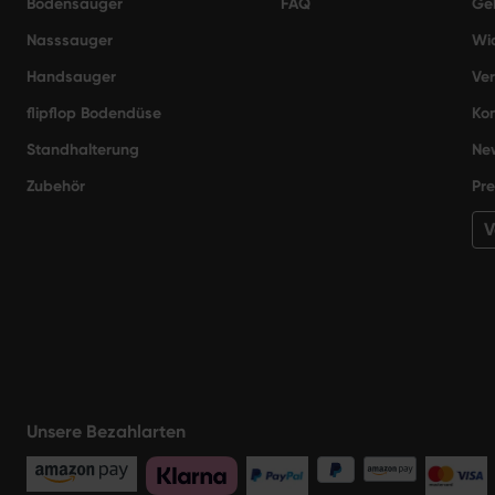
Bodensauger
FAQ
Gel
Nasssauger
Wi
Handsauger
Ve
flipflop Bodendüse
Kon
Standhalterung
New
Zubehör
Pre
V
Unsere Bezahlarten