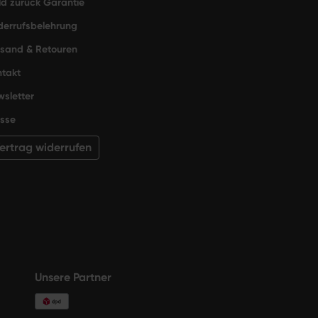
d zurück Garantie
derrufsbelehrung
rsand & Retouren
takt
sletter
sse
ertrag widerrufen
Unsere Partner