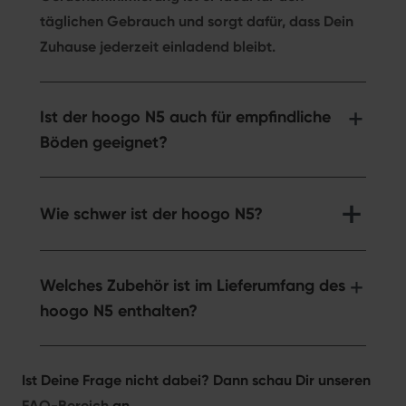
Die Düse
empfehlen,
täglichen Gebrauch und sorgt dafür, dass Dein
reinigt
der auf
Zuhause jederzeit einladend bleibt.
einwandfrei
der
die
Suche
Flächen
nach
zwischen
Ist der hoogo N5 auch für empfindliche
einer
den
passenden
Böden geeignet?
Möbeln,
Arbeitserleichterung
die
beim
bisher
Wischen
Wie schwer ist der hoogo N5?
für
ist,
meine
absolute
alte
Kaufempfehlung
Welches Zubehör ist im Lieferumfang des
Teppichdüse
👍🏻👍🏻👍🏻!
hoogo N5 enthalten?
unerreichbar
Da wir
waren.
so
Für mich
begeistert
am
von
Ist Deine Frage nicht dabei? Dann schau Dir unseren
überzeugenden
Hoogo
FAQ-Bereich
an.