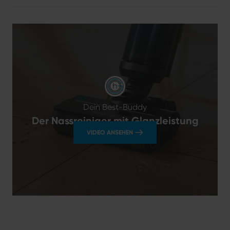
Dein Best-Buddy
Der Nassreiniger mit Glanzleistung
VIDEO ANSEHEN
hoogo N5