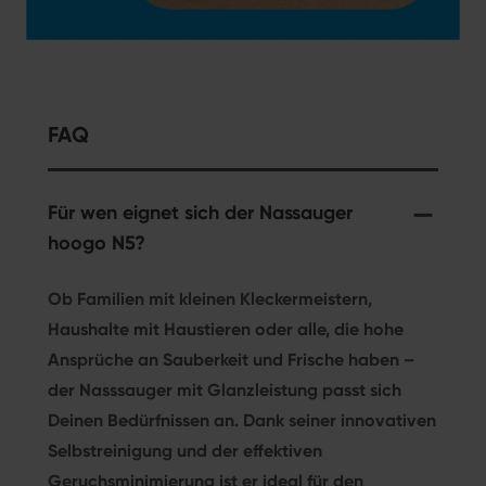
Geburt.
darum,
und
Die Düse
die
wischt
ist solide
richtige
streifenfrei
verarbeitet,
Ware zu
und sehr
die
versende
gründlich.
FAQ
Verwendung
Die
der Düse
Reinigung
führt zu
des
Für wen eignet sich der Nassauger
einem
Wischsaugers
hoogo N5?
sehr
ist
guten
absolut
Ob Familien mit kleinen Kleckermeistern,
Reinigungsergebnis
durchdacht
Haushalte mit Haustieren oder alle, die hohe
auf
und
Ansprüche an Sauberkeit und Frische haben –
meinen
kinderleicht.
Fliesen
der Nasssauger mit Glanzleistung passt sich
Wir
und
können
Deinen Bedürfnissen an. Dank seiner innovativen
dem
ihn nur
Selbstreinigung und der effektiven
Laminat.
jeden
Geruchsminimierung ist er ideal für den