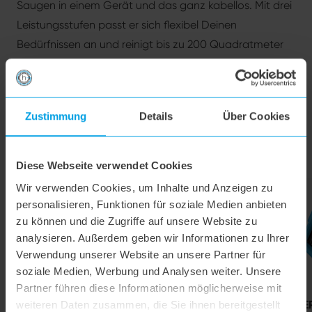
Saugen in einem Gerät und das ganz kabellos. Mit drei
tr
Leistungsstufen passt er sich flexibel Deinen
T
Bedürfnissen an und reinigt bis zu 200 Quadratmeter
Ve
Deines Zuhauses in einem Arbeitsgang.
Fi
Wa
ge
Zustimmung
Details
Über Cookies
Passend dazu
Diese Webseite verwendet Cookies
Wir verwenden Cookies, um Inhalte und Anzeigen zu
N5
N5
personalisieren, Funktionen für soziale Medien anbieten
zu können und die Zugriffe auf unsere Website zu
analysieren. Außerdem geben wir Informationen zu Ihrer
Verwendung unserer Website an unsere Partner für
soziale Medien, Werbung und Analysen weiter. Unsere
Partner führen diese Informationen möglicherweise mit
Reinigungsmittel N5
Waschbeutel für N5
N5 HEP
weiteren Daten zusammen, die Sie ihnen bereitgestellt