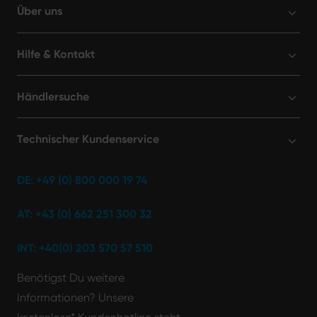
eine
Über uns
ganz
klare
Hilfe & Kontakt
Kaufempfehlung
👍🏻👍🏻👍🏻!
Tolle
Händlersuche
Produkte,
sehr
Technischer Kundenservice
durchdacht
bis ins
Detail!
DE: +49 (0) 800 000 19 74
AT: +43 (0) 662 251 300 32
INT: +40(0) 203 570 57 510
Benötigst Du weitere
Informationen? Unsere