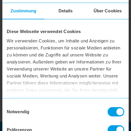
Zustimmung
Details
Über Cookies
Diese Webseite verwendet Cookies
Wir verwenden Cookies, um Inhalte und Anzeigen zu
personalisieren, Funktionen für soziale Medien anbieten
zu können und die Zugriffe auf unsere Website zu
analysieren. Außerdem geben wir Informationen zu Ihrer
Verwendung unserer Website an unsere Partner für
German Design und Engineering.
soziale Medien, Werbung und Analysen weiter. Unsere
Partner führen diese Informationen möglicherweise mit
Unsere Produkte werden in Deutschland entwickelt und
weiteren Daten zusammen, die Sie ihnen bereitgestellt
designt.
haben oder die sie im Rahmen Ihrer Nutzung der Dienste
gesammelt haben.
Einwilligungsauswahl
MEHR ÜBER UNS
Notwendig
Präferenzen