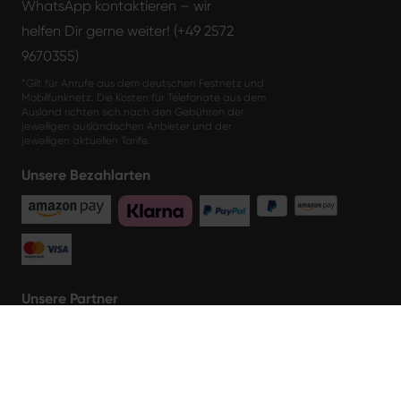
WhatsApp kontaktieren – wir
helfen Dir gerne weiter! (+49 2572
9670355)
*Gilt für Anrufe aus dem deutschen Festnetz und
Mobilfunknetz. Die Kosten für Telefonate aus dem
Ausland richten sich nach den Gebühren der
jeweiligen ausländischen Anbieter und der
jeweiligen aktuellen Tarife.
Unsere Bezahlarten
Unsere Partner
AGB
Impressum
Datenschutz
Barrierefreiheitserklärung