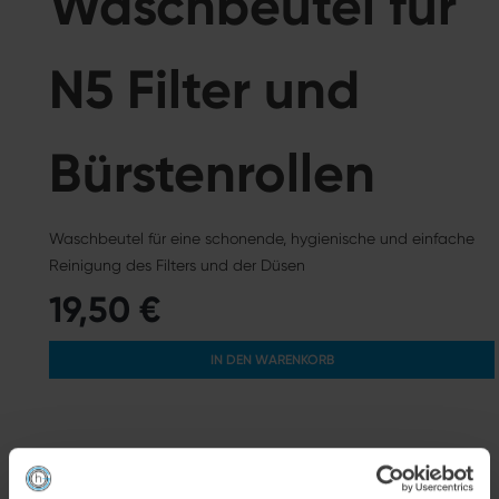
Waschbeutel für
N5 Filter und
Bürstenrollen
Waschbeutel für eine schonende, hygienische und einfache
Reinigung des Filters und der Düsen
19,50 €
IN DEN WARENKORB