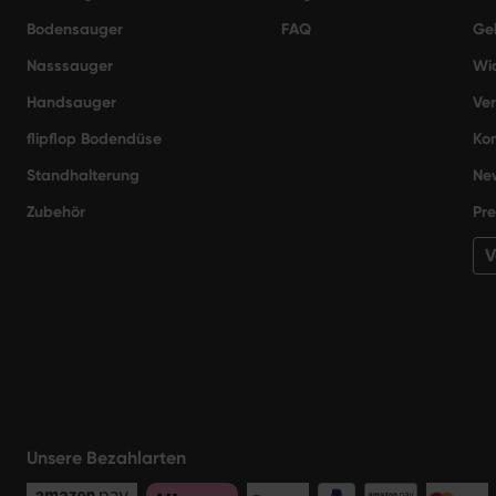
Bodensauger
FAQ
Gel
Nasssauger
Wi
Handsauger
Ve
flipflop Bodendüse
Kon
Standhalterung
New
Zubehör
Pre
V
Unsere Bezahlarten