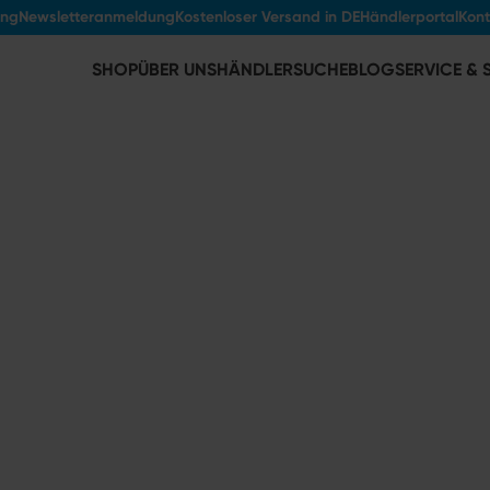
ung
Newsletteranmeldung
Kostenloser Versand in DE
Händlerportal
Kont
SHOP
ÜBER UNS
HÄNDLERSUCHE
BLOG
SERVICE &