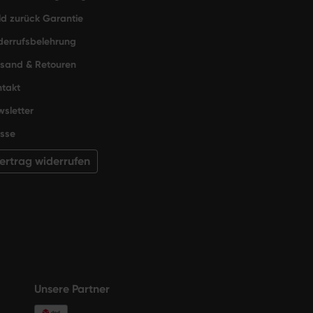
d zurück Garantie
derrufsbelehrung
rsand & Retouren
takt
sletter
sse
ertrag widerrufen
Unsere Partner