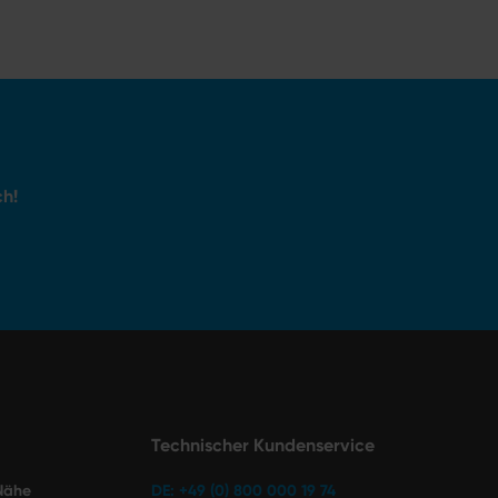
ch!
Technischer Kundenservice
 Nähe
DE: +49 (0) 800 000 19 74