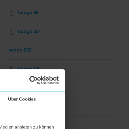
hoogo S6
hoogo S6+
hoogo BS5
hoogo N5
hoogo orga-nicer
Über Cookies
flipflop Düse
hoogo H5
 Medien anbieten zu können