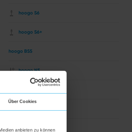
hoogo S6
hoogo S6+
hoogo BS5
hoogo N5
hoogo orga-nicer
Über Cookies
flipflop Düse
hoogo H5
 Medien anbieten zu können