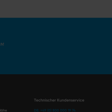
ch!
Technischer Kundenservice
 Nähe
DE: +49 (0) 800 000 19 74