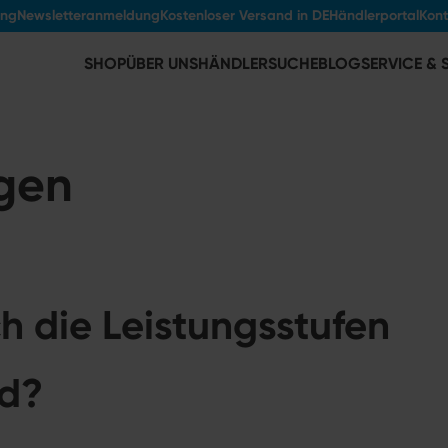
ung
Newsletteranmeldung
Kostenloser Versand in DE
Händlerportal
Kont
SHOP
ÜBER UNS
HÄNDLERSUCHE
BLOG
SERVICE &
gen
h die Leistungsstufen
ed?