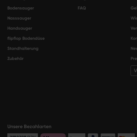
Bodensauger
FAQ
Gel
Nasssauger
Wi
Handsauger
Ve
flipflop Bodendüse
Kon
Standhalterung
New
Zubehör
Pre
V
Unsere Bezahlarten