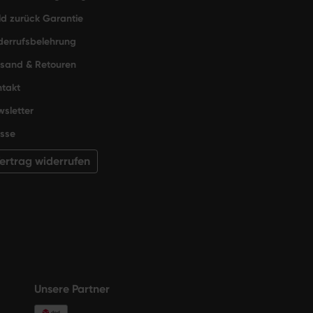
d zurück Garantie
derrufsbelehrung
rsand & Retouren
takt
sletter
sse
ertrag widerrufen
Unsere Partner