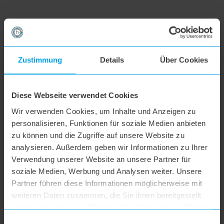
Alle Themen
Zustimmung
Details
Über Cookies
Versand & Retoure
Diese Webseite verwendet Cookies
Reklamation & Garantie
Wir verwenden Cookies, um Inhalte und Anzeigen zu
personalisieren, Funktionen für soziale Medien anbieten
zu können und die Zugriffe auf unsere Website zu
Bestellung & Bezahlung
analysieren. Außerdem geben wir Informationen zu Ihrer
Verwendung unserer Website an unsere Partner für
Widerruf
soziale Medien, Werbung und Analysen weiter. Unsere
Partner führen diese Informationen möglicherweise mit
weiteren Daten zusammen, die Sie ihnen bereitgestellt
Datenschutz
haben oder die sie im Rahmen Ihrer Nutzung der Dienste
gesammelt haben.
Einwilligungsauswahl