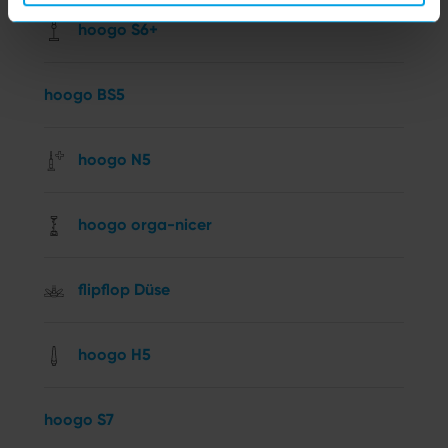
hoogo S6+
hoogo BS5
hoogo N5
hoogo orga-nicer
flipflop Düse
hoogo H5
hoogo S7