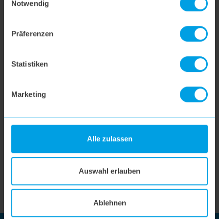
Notwendig
SUCHE
Präferenzen
Statistiken
Marketing
German Design und Engineering.
Alle zulassen
Unsere Produkte werden in Deutschland entwickelt und
designt.
Auswahl erlauben
MEHR ÜBER UNS
Ablehnen