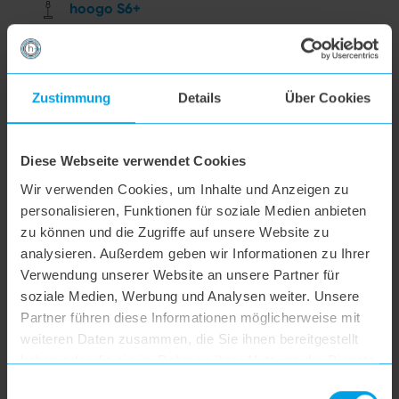
hoogo S6+
hoogo BS5
Zustimmung
Details
Über Cookies
hoogo N5
Diese Webseite verwendet Cookies
hoogo orga-nicer
Wir verwenden Cookies, um Inhalte und Anzeigen zu
personalisieren, Funktionen für soziale Medien anbieten
zu können und die Zugriffe auf unsere Website zu
flipflop Düse
analysieren. Außerdem geben wir Informationen zu Ihrer
Verwendung unserer Website an unsere Partner für
soziale Medien, Werbung und Analysen weiter. Unsere
hoogo H5
Partner führen diese Informationen möglicherweise mit
weiteren Daten zusammen, die Sie ihnen bereitgestellt
hoogo S7
haben oder die sie im Rahmen Ihrer Nutzung der Dienste
gesammelt haben.
Einwilligungsauswahl