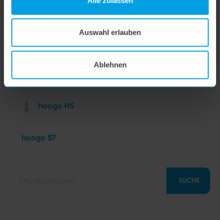
Alle zulassen
hoogo N5
Auswahl erlauben
hoogo orga-nicer
Ablehnen
flipflop Düse
hoogo H5
hoogo S7
SUCHE