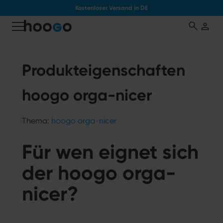
Kostenloser Versand in DE
tinhalt springen
Produkteigenschaften
hoogo orga-nicer
Thema:
hoogo orga-nicer
Für wen eignet sich
der hoogo orga-
nicer?