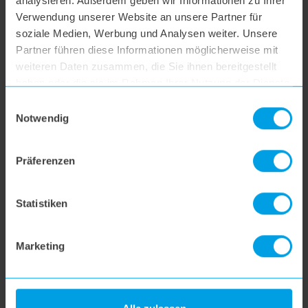
analysieren. Außerdem geben wir Informationen zu Ihrer
hoogo B3+
Verwendung unserer Website an unsere Partner für
soziale Medien, Werbung und Analysen weiter. Unsere
Partner führen diese Informationen möglicherweise mit
hoogo S3
weiteren Daten zusammen, die Sie ihnen bereitgestellt
haben oder die sie im Rahmen Ihrer Nutzung der Dienste
hoogo S4
gesammelt haben.
Einwilligungsauswahl
Notwendig
hoogo S5+
Präferenzen
hoogo S6
Statistiken
hoogo S6+
Marketing
hoogo BS5