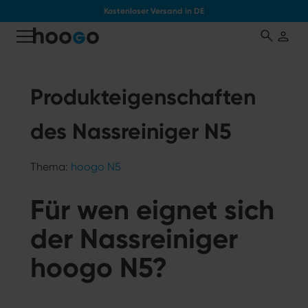
Kostenloser Versand in DE
tinhalt springen
Produkteigenschaften
des Nassreiniger N5
Thema:
hoogo N5
Für wen eignet sich
der Nassreiniger
hoogo N5?