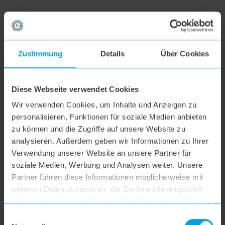
Alle Themen
Zustimmung
Details
Über Cookies
Versand & Retoure
Diese Webseite verwendet Cookies
Reklamation & Garantie
Wir verwenden Cookies, um Inhalte und Anzeigen zu
personalisieren, Funktionen für soziale Medien anbieten
Bestellung & Bezahlung
zu können und die Zugriffe auf unsere Website zu
analysieren. Außerdem geben wir Informationen zu Ihrer
Verwendung unserer Website an unsere Partner für
Widerruf
soziale Medien, Werbung und Analysen weiter. Unsere
Partner führen diese Informationen möglicherweise mit
weiteren Daten zusammen, die Sie ihnen bereitgestellt
Datenschutz
haben oder die sie im Rahmen Ihrer Nutzung der Dienste
gesammelt haben.
Einwilligungsauswahl
Weitere Fragen