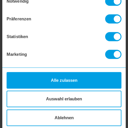
Notwendig
hoogo R2
Präferenzen
hoogo B3+
Statistiken
Marketing
hoogo S3
hoogo S4
Alle zulassen
hoogo S5+
Auswahl erlauben
hoogo S6
Ablehnen