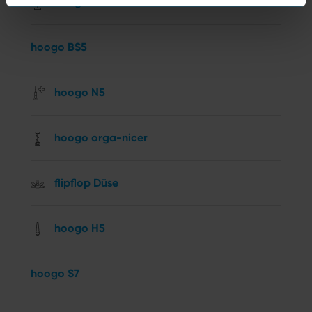
hoogo S6+
hoogo BS5
hoogo N5
hoogo orga-nicer
flipflop Düse
hoogo H5
hoogo S7