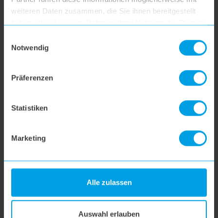
weiteren Daten zusammen, die Sie ihnen bereitgestellt
haben oder die sie im Rahmen Ihrer Nutzung der Dienste
Widerruf
gesammelt haben.
Einwilligungsauswahl
Notwendig
Datenschutz
Präferenzen
Weitere Fragen
Statistiken
hoogo R2
Marketing
hoogo B3+
Alle zulassen
hoogo S3
Auswahl erlauben
hoogo S4