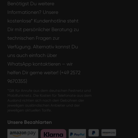
Benötigst Du weitere
Informationen? Unsere
kostenlose* Kundenhotline steht
Dir mit persönlicher Beratung zu
technischen Fragen zur
Verfügung. Alternativ kannst Du
uns auch einfach über
WhatsApp kontaktieren – wir
helfen Dir gerne weiter! (+49 2572
9670355)
*Gilt für Anrufe aus dem deutschen Festnetz und
Mobilfunknetz. Die Kosten für Telefonate aus dem
Ausland richten sich nach den Gebühren der
jeweiligen ausländischen Anbieter und der
jeweiligen aktuellen Tarife.
Unsere Bezahlarten