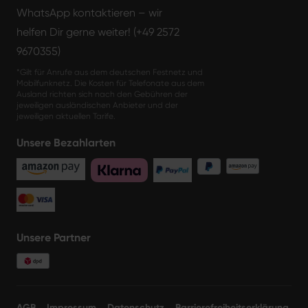
WhatsApp kontaktieren – wir
helfen Dir gerne weiter! (+49 2572
9670355)
*Gilt für Anrufe aus dem deutschen Festnetz und
Mobilfunknetz. Die Kosten für Telefonate aus dem
Ausland richten sich nach den Gebühren der
jeweiligen ausländischen Anbieter und der
jeweiligen aktuellen Tarife.
Unsere Bezahlarten
Unsere Partner
AGB
Impressum
Datenschutz
Barrierefreiheitserklärung