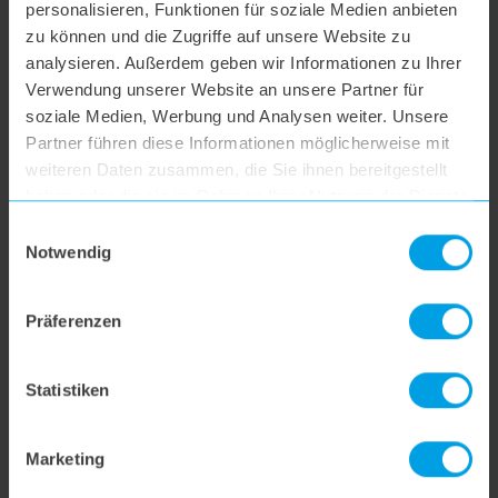
hoogo S6+
personalisieren, Funktionen für soziale Medien anbieten
zu können und die Zugriffe auf unsere Website zu
analysieren. Außerdem geben wir Informationen zu Ihrer
hoogo BS5
Verwendung unserer Website an unsere Partner für
soziale Medien, Werbung und Analysen weiter. Unsere
Partner führen diese Informationen möglicherweise mit
hoogo N5
weiteren Daten zusammen, die Sie ihnen bereitgestellt
haben oder die sie im Rahmen Ihrer Nutzung der Dienste
hoogo orga-nicer
gesammelt haben.
Einwilligungsauswahl
Notwendig
flipflop Düse
Präferenzen
hoogo H5
Statistiken
hoogo S7
Marketing