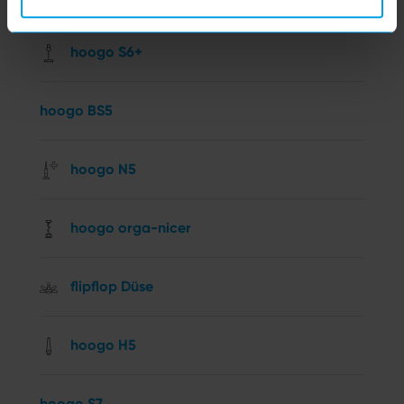
hoogo S6+
hoogo BS5
hoogo N5
hoogo orga-nicer
flipflop Düse
hoogo H5
hoogo S7