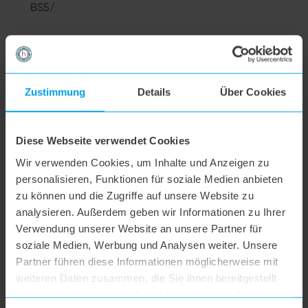
BS5/
Alle Themen
Zustimmung
Details
Über Cookies
Versand & Retoure
Diese Webseite verwendet Cookies
Wir verwenden Cookies, um Inhalte und Anzeigen zu
Reklamation & Garantie
personalisieren, Funktionen für soziale Medien anbieten
zu können und die Zugriffe auf unsere Website zu
Bestellung & Bezahlung
analysieren. Außerdem geben wir Informationen zu Ihrer
Verwendung unserer Website an unsere Partner für
soziale Medien, Werbung und Analysen weiter. Unsere
Widerruf
Partner führen diese Informationen möglicherweise mit
weiteren Daten zusammen, die Sie ihnen bereitgestellt
haben oder die sie im Rahmen Ihrer Nutzung der Dienste
Datenschutz