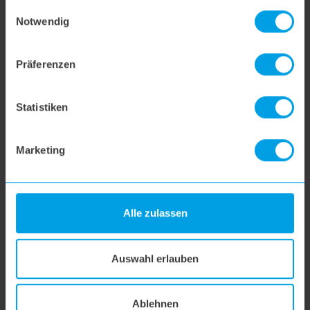
gesammelt haben.
Einwilligungsauswahl
Notwendig
Weitere Fragen
Präferenzen
hoogo R2
Statistiken
hoogo B3+
Marketing
hoogo S3
Alle zulassen
hoogo S4
Auswahl erlauben
hoogo S5+
Ablehnen
hoogo S6