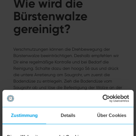
Wie wird die
Bürstenwalze
gereinigt?
Verschmutzungen können die Drehbewegung der
Bürstenwalze beeinträchtigen. Deshalb empfehlen wir
Dir eine regelmäßige Kontrolle und bei Bedarf die
Reinigung. Schalte dazu den hoogo S6 aus und drück
die untere Arretierung am Saugrohr, um zuerst die
Bodendüse zu entriegeln. Zieh die Bodendüse vom
Saugrohr ab und löse die Befestigung der Walze an der
Seite der Bodendüse. Sollte diese sich nicht sofort lösen,
kannst Du eine Münze zu Hilfe nehmen. Nun entnimmst
Du die Bürstenwalze und kannst sie von
Verunreinigungen befreien. Falls erforderlich, eine
Zustimmung
Details
Über Cookies
Pinzette oder kleine Schere nutzen. Zum Einsetzen
wieder die Arretierung schließen und die Bodendüse auf
das untere Ende des Saugrohrs setzen.