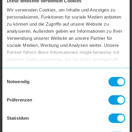
Diese Webseite verwendet Cookies
Sind
Wir verwenden Cookies, um Inhalte und Anzeigen zu
Staubsaugerbeutel
personalisieren, Funktionen für soziale Medien anbieten
zu können und die Zugriffe auf unsere Website zu
zum Einsatz in den
analysieren. Außerdem geben wir Informationen zu Ihrer
Staubsammler
Verwendung unserer Website an unsere Partner für
soziale Medien, Werbung und Analysen weiter. Unsere
notwendig?
Partner führen diese Informationen möglicherweise mit
weiteren Daten zusammen, die Sie ihnen bereitgestellt
haben oder die sie im Rahmen Ihrer Nutzung der Dienste
gesammelt haben.
Nein, Du brauchst keinen Staubsaugerbeutel für deinen
Einwilligungsauswahl
hoogo S6. Einfach das entsprechende Fach öffnen,
Notwendig
Behälter herausnehmen und entleeren.
Wie oft muss der
Präferenzen
Staubbehälter
geleert werden?
Statistiken