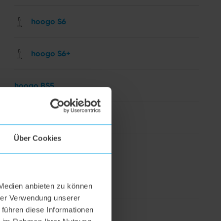
hoogo S6
hoogo S6+
hoogo BS5
hoogo N5
Über Cookies
hoogo orga-nicer
flipflop nozzle
 Medien anbieten zu können
hrer Verwendung unserer
 führen diese Informationen
hoogo H5