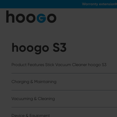
Warranty extension
N
o main content
hoogo S3
Product Features Stick Vacuum Cleaner hoogo S3
Charging & Maintaining
Vacuuming & Cleaning
Device & Equipment