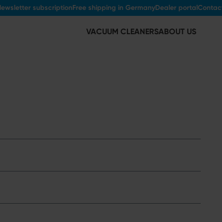
ewsletter subscription
Free shipping in Germany
Dealer portal
Contac
VACUUM CLEANERS
ABOUT US