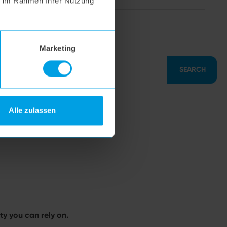
ie im Rahmen Ihrer Nutzung
hoogo S7
Marketing
SEARCH
Alle zulassen
y you can rely on.