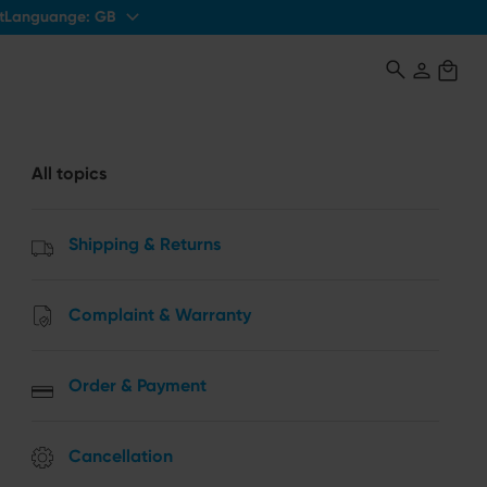
Languange:
GB
t
All topics
Shipping & Returns
Complaint & Warranty
Order & Payment
Cancellation