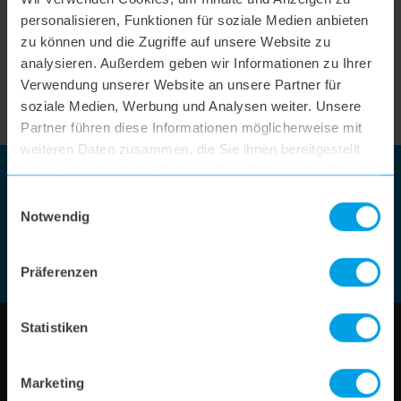
German Quality
personalisieren, Funktionen für soziale Medien anbieten
Our products are designed and developed in
zu können und die Zugriffe auf unsere Website zu
Germany. hoogo stands for quality you can rely on.
analysieren. Außerdem geben wir Informationen zu Ihrer
Verwendung unserer Website an unsere Partner für
LEARN MORE
soziale Medien, Werbung und Analysen weiter. Unsere
Partner führen diese Informationen möglicherweise mit
weiteren Daten zusammen, die Sie ihnen bereitgestellt
haben oder die sie im Rahmen Ihrer Nutzung der Dienste
Newsletter
gesammelt haben.
Einwilligungsauswahl
Always stay up to date with the hoogo.world
Notwendig
Sign up
Präferenzen
Statistiken
Marketing
Shop