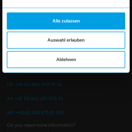
About us
Alle zulassen
Help & Contact
Auswahl erlauben
Store Locator
Ablehnen
Customer Service
DE: +49 (0) 800 000 19 74
AT: +43 (0) 662 251 300 32
INT: +40(0) 203 570 57 510
Do you need more information?