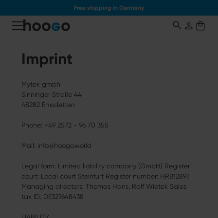
Free shipping in Germany
o main content
Imprint
Mytek gmbh
Sinninger Straße 44
48282 Emsdetten
Phone: +49 2572 - 96 70 355
Mail: info@hoogo.world
Legal form: Limited liability company (GmbH) Register
court: Local court Steinfurt Register number: HRB12897
Managing directors: Thomas Hans, Ralf Wietek Sales
tax ID: DE327648438
LIABILITY