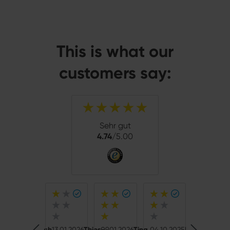
This is what our
customers say:
Sehr gut
4.74
/5.00
ger
10.01.2022
Erich
13.01.2026
Thies-
09.01.2026
Tina
04.10.2025
Frank
03.05.20