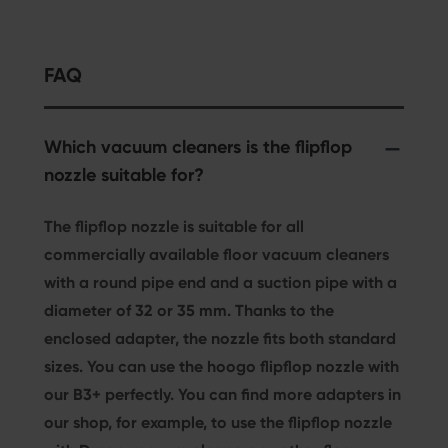
hatten
wir einen
Ersatzakku
FAQ
mit
bestellt.
Im
Which vacuum cleaners is the flipflop
Weiteten
nozzle suitable for?
haben
wir auch
The flipflop nozzle is suitable for all
die
commercially available floor vacuum cleaners
gebnis
Flipflop
with a round pipe end and a suction pipe with a
Bürste
diameter of 32 or 35 mm. Thanks to the
gekauft.
Leider
enclosed adapter, the nozzle fits both standard
passte
sizes. You can use the hoogo flipflop nozzle with
diese
our B3+ perfectly. You can find more adapters in
nicht auf
our shop, for example, to use the flipflop nozzle
das