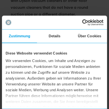
with Dyson vacuum cleaners or other floor
Rundrohr
vacuum cleaners that do not have a round
des
Staubsaugers.
suction pipe or a different diameter.
Die
Beschreibungen
zum
Can I use the nozzle to clean floors
Zustimmung
Details
Über Cookies
erforderlichen
sensitive to scratches?
zusätzlichen
Adapter,
Diese Webseite verwendet Cookies
sind auf
What is special about the natural
der
Wir verwenden Cookies, um Inhalte und Anzeigen zu
bristles on the nozzle?
Webseite
personalisieren, Funktionen für soziale Medien anbieten
des
zu können und die Zugriffe auf unsere Website zu
Shops
analysieren. Außerdem geben wir Informationen zu Ihrer
leider
Does the nozzle also fit my S3 / S4?
Verwendung unserer Website an unsere Partner für
unpassend.
soziale Medien, Werbung und Analysen weiter. Unsere
Es wird
Partner führen diese Informationen möglicherweise mit
en
in der
weiteren Daten zusammen, die Sie ihnen bereitgestellt
Do I need to switch the nozzle as I switch
Beschreibung
haben oder die sie im Rahmen Ihrer Nutzung der Dienste