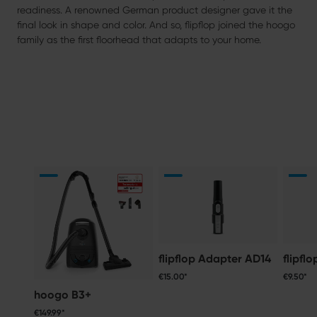
readiness. A renowned German product designer gave it the
final look in shape and color. And so, flipflop joined the hoogo
family as the first floorhead that adapts to your home.
flipflop Adapter AD14
flipfl
€15.00*
€9.50*
hoogo B3+
€149.99*