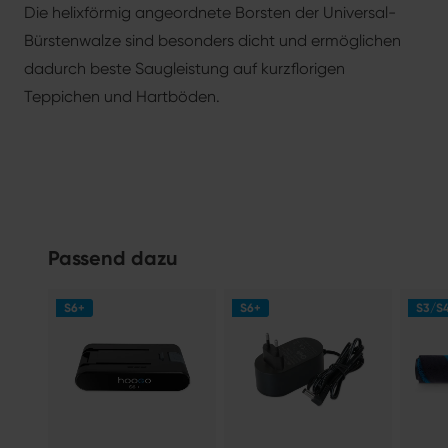
Die helixförmig angeordnete Borsten der Universal-
De
Bürstenwalze sind besonders dicht und ermöglichen
au
dadurch beste Saugleistung auf kurzflorigen
an
Teppichen und Hartböden.
au
wa
zu
Passend dazu
S6+
S6+
S3/S