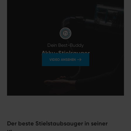
Dein Best-Buddy
Akku-Stielsauger
VIDEO ANSEHEN
hoogo S6+
Der beste Stielstaubsauger in seiner