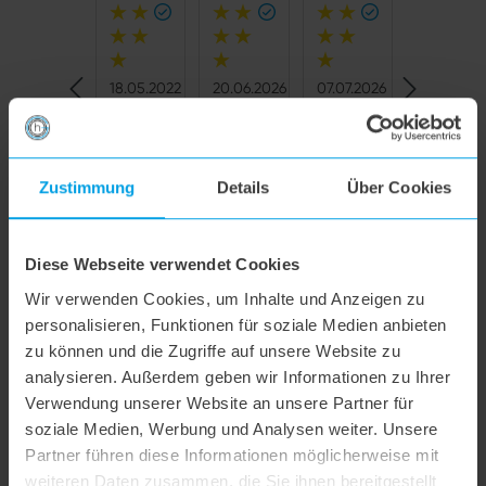
13.02.2026
18.05.2022
20.06.2026
07.07.2026
21.02.202
Perfekt
Der
Einfache
Schnelle
Schnelle
Antwort
Antwort
Antwort
Antwort
Antwort
für die
Bodenstaubsauger
Bestellung
lieferung
Lieferung
lesen
lesen
lesen
lesen
lesen
schnelle
B3+ läßt
und
alles wie
Dankesc
Zustimmung
Details
Über Cookies
Zwischenreinigung
sich mit
schnelle
beschrieben
!
in
seinen
Lieferung
meinem
vier
. 1A
Diese Webseite verwendet Cookies
kleinen
Rollen
Wir verwenden Cookies, um Inhalte und Anzeigen zu
Massagestudio.
angenehm
#hoogo ...and shine!
personalisieren, Funktionen für soziale Medien anbieten
Tolle
lenken.
zu können und die Zugriffe auf unsere Website zu
Verarbeitung,
Die
analysieren. Außerdem geben wir Informationen zu Ihrer
gute
Kabellänge
Verwendung unserer Website an unsere Partner für
Leistung,
ermöglicht
soziale Medien, Werbung und Analysen weiter. Unsere
durchdachtes
ein
Partner führen diese Informationen möglicherweise mit
Design.
bequemes
weiteren Daten zusammen, die Sie ihnen bereitgestellt
Arbeiten