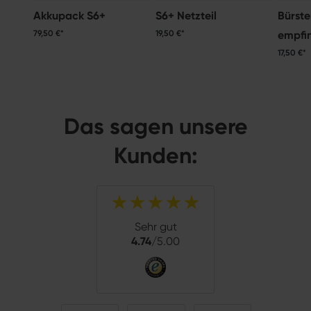
Akkupack S6+
S6+ Netzteil
Bürste
79,50 €*
19,50 €*
empfi
und H
17,50 €*
für S3,
Das sagen unsere
Kunden:
Sehr gut
4.74
/5.00