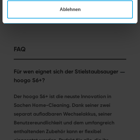
Hepa-
Ablehnen
Filter, bei
diesem
Preis, ist
ein guter
Deal.
FAQ
Für wen eignet sich der Stielstaubsauger
hoogo S6+?
Der hoogo S6+ ist die neuste Innovation in
Sachen Home-Cleaning. Dank seiner zwei
separat aufladbaren Wechselakkus, seiner
Benutzereundlichkeit und dem umfangreich
enthaltenden Zubehör kann er flexibel