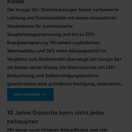
Klasse
Der hoogo S6+ Stielstaubsauger bietet verbesserte
Leistung und Funktionalität mit einem innovativen
Staubsensor für automatische
Saugleistungsanpassung und bis zu 50%
Energieeinsparung. Mit einem zusätzlichen
Wechselakku und 36% mehr Akkukapazität im
Vergleich zum Basismodell überzeugt der hoogo S6+
als Bester seiner Klasse. Die Elektrobürste mit LED-
Beleuchtung und Selbstreinigungsfunktion
gewährleistet eine gründliche Reinigung, unterstützt
durch motorisierte Düsen für schwer zugängliche
MEHR ERFAHREN
Bereiche. Vier Leistungsstufen und beleuchtete
Displays sorgen für eine einfache Bedienung. Der
10 Jahre Garantie kann nicht jeder
entnehmbare Akku mit Überladeschutz und
behaupten
mitgeliefertes Zubehör machen ihn zu einem
Mit seiner noch höheren Akkueffizienz und vier