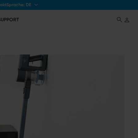
Sprache:
DE
akt
 SUPPORT