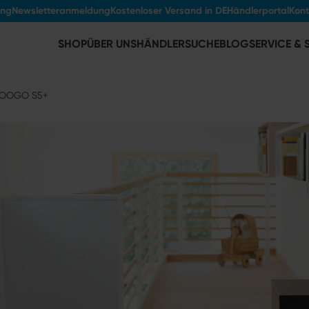
ung
Newsletteranmeldung
Kostenloser Versand in DE
Händlerportal
Kont
SHOP
ÜBER UNS
HÄNDLERSUCHE
BLOG
SERVICE &
HOOGO S5+