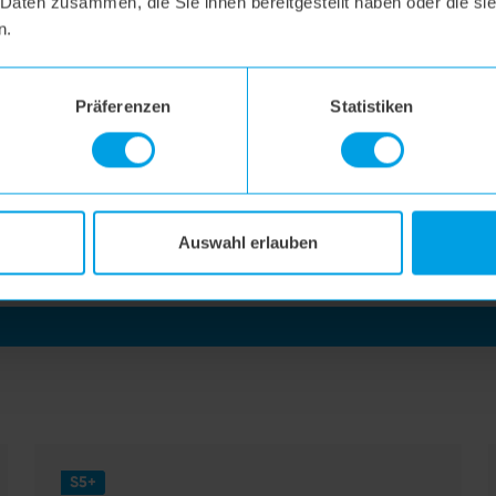
 Daten zusammen, die Sie ihnen bereitgestellt haben oder die s
n.
Präferenzen
Statistiken
Anleitung
Auswahl erlauben
uche und nutze unseren Download-Bereich. Sollte eine Frage of
S5+