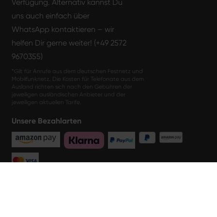
Verfügung. Alternativ kannst Du
uns auch einfach über
WhatsApp kontaktieren – wir
helfen Dir gerne weiter! (+49 2572
9670355)
*Gilt für Anrufe aus dem deutschen Festnetz und
Mobilfunknetz. Die Kosten für Telefonate aus dem
Ausland richten sich nach den Gebühren der
jeweiligen ausländischen Anbieter und der
jeweiligen aktuellen Tarife.
Unsere Bezahlarten
Unsere Partner