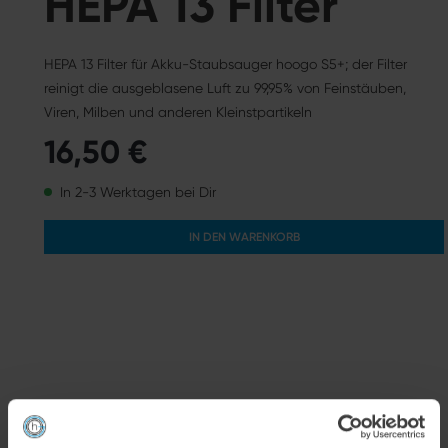
HEPA 13 Filter
HEPA 13 Filter für Akku-Staubsauger hoogo S5+; der Filter
reinigt die ausgeblasene Luft zu 99,95% von Feinstäuben,
Viren, Milben und anderen Kleinstpartikeln
16,50 €
In 2-3 Werktagen bei Dir
IN DEN WARENKORB