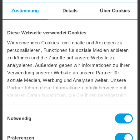
Zustimmung
Details
Über Cookies
Diese Webseite verwendet Cookies
Wir verwenden Cookies, um Inhalte und Anzeigen zu
personalisieren, Funktionen für soziale Medien anbieten
zu können und die Zugriffe auf unsere Website zu
analysieren. Außerdem geben wir Informationen zu Ihrer
Verwendung unserer Website an unsere Partner für
soziale Medien, Werbung und Analysen weiter. Unsere
Partner führen diese Informationen möglicherweise mit
weiteren Daten zusammen, die Sie ihnen bereitgestellt
German Design und Engineering.
haben oder die sie im Rahmen Ihrer Nutzung der Dienste
Unsere Produkte werden in Deutschland entwickelt und
gesammelt haben.
Einwilligungsauswahl
designt.
Notwendig
MEHR ÜBER UNS
Präferenzen