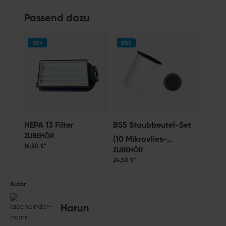
Passend dazu
S5+
BS5
HEPA 13 Filter
BS5 Staubbeutel-Set
ZUBEHÖR
(10 Mikrovlies-
16,50 €*
ZUBEHÖR
Staubbeutel + 2
24,50 €*
Vormotorfilter)
Autor
Harun