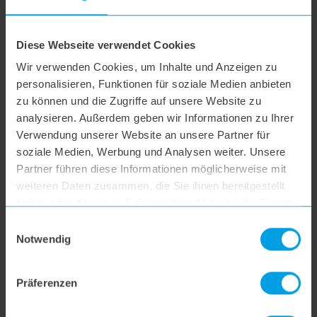
gegenüber dem Staubsaugerroboter
verhalten.
Diese Webseite verwendet Cookies
Wir verwenden Cookies, um Inhalte und Anzeigen zu
personalisieren, Funktionen für soziale Medien anbieten
zu können und die Zugriffe auf unsere Website zu
analysieren. Außerdem geben wir Informationen zu Ihrer
Verwendung unserer Website an unsere Partner für
soziale Medien, Werbung und Analysen weiter. Unsere
Partner führen diese Informationen möglicherweise mit
weiteren Daten zusammen, die Sie ihnen bereitgestellt
haben oder die sie im Rahmen Ihrer Nutzung der Dienste
Wie Du Deinem Tier beibringst, auf dem
gesammelt haben.
Einwilligungsauswahl
Saugroboter zu cruisen
Notwendig
Im Internet gibt es viele lustige Videos, in denen
Katzen und kleinere Hunde oder Welpen auf
Präferenzen
Saugrobotern durch die Bude fahren. Das sieht
süß aus und scheint den Tieren Spaß zu