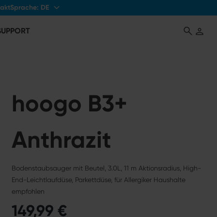
Sprache:
DE
akt
 SUPPORT
hoogo B3+
Anthrazit
Bodenstaubsauger mit Beutel, 3.0L, 11 m Aktionsradius, High-
End-Leichtlaufdüse, Parkettdüse, für Allergiker Haushalte
empfohlen
149,99 €