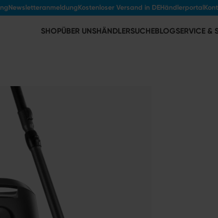
ung
Newsletteranmeldung
Kostenloser Versand in DE
Händlerportal
Kont
SHOP
ÜBER UNS
HÄNDLERSUCHE
BLOG
SERVICE &