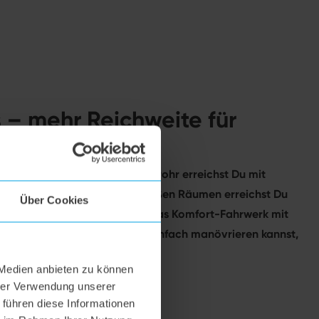
s – mehr Reichweite für
cken
ra langem Kabel und Teleskoprohr erreichst Du mit
s von 11 Metern. Selbst in großen Räumen erreichst Du
Über Cookies
 umstecken. Zusätzlich trägt das Komfort-Fahrwerk mit
ei, dass Du den Staubsauger einfach manövrieren kannst,
 Medien anbieten zu können
hrer Verwendung unserer
 führen diese Informationen