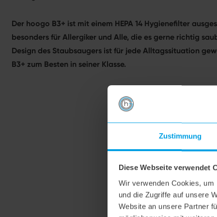
Der hoogo B3+ ist mit einem HEPA 14 Hygienefilter ausges
besonders für Allergiker und Alle, die es gerne richtig s
Design des Staubsaugers ist für jede Alltagssituation 
B3+ zum Besten in seiner Klasse.
Zustimmung
Diese Webseite verwendet 
Wir verwenden Cookies, um I
und die Zugriffe auf unsere 
Website an unsere Partner fü