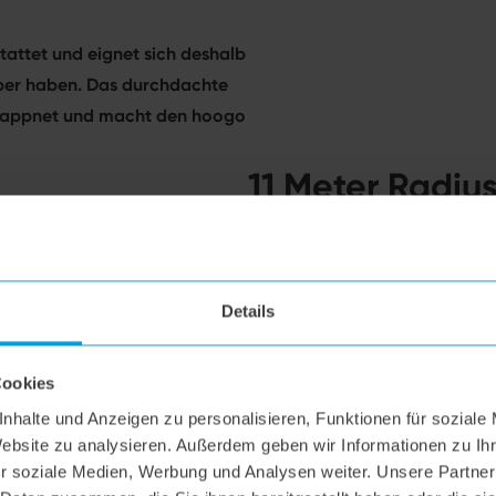
tattet und eignet sich deshalb
auber haben. Das durchdachte
gewappnet und macht den hoogo
11 Meter Radiu
weniger Umste
Dank der Kombination aus ext
Deinem hoogo B3+ einen Radiu
Details
alle Winkel und musst weniger
seinen 360° Lenkrollen dazu b
Cookies
ohne ins Kippeln zu geraten.
nhalte und Anzeigen zu personalisieren, Funktionen für soziale
Website zu analysieren. Außerdem geben wir Informationen zu I
r soziale Medien, Werbung und Analysen weiter. Unsere Partner