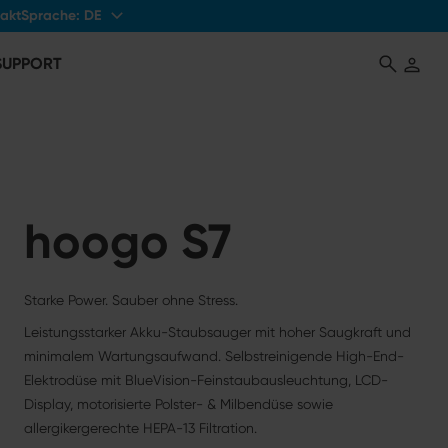
Sprache:
DE
akt
 SUPPORT
hoogo S7
Starke Power. Sauber ohne Stress.
Leistungsstarker Akku-Staubsauger mit hoher Saugkraft und
minimalem Wartungsaufwand. Selbstreinigende High-End-
Elektrodüse mit BlueVision-Feinstaubausleuchtung, LCD-
Display, motorisierte Polster- & Milbendüse sowie
allergikergerechte HEPA-13 Filtration.