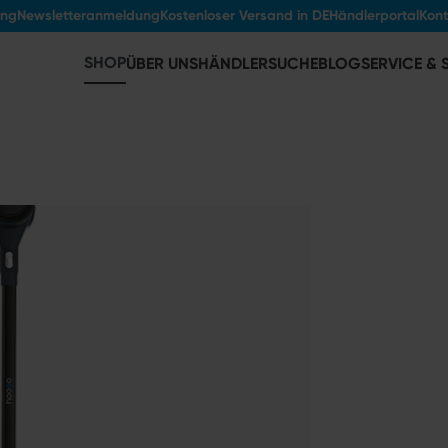
ung
Newsletteranmeldung
Kostenloser Versand in DE
Händlerportal
Kont
SHOP
ÜBER UNS
HÄNDLERSUCHE
BLOG
SERVICE &