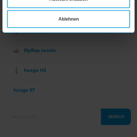
hoogo N5
Ablehnen
hoogo orga-nicer
flipflop nozzle
hoogo H5
hoogo S7
SEARCH