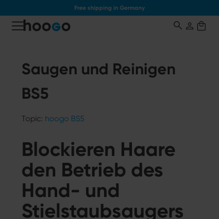
Free shipping in Germany
o main content
Saugen und Reinigen
BS5
Topic:
hoogo BS5
Blockieren Haare
den Betrieb des
Hand- und
Stielstaubsaugers