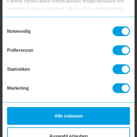
Partner führen diese Informationen möglicherweise mit
hoogo B3+
weiteren Daten zusammen, die Sie ihnen bereitgestellt
haben oder die sie im Rahmen Ihrer Nutzung der Dienste
gesammelt haben.
Einwilligungsauswahl
hoogo S3
Notwendig
hoogo S4
Präferenzen
hoogo S5+
Statistiken
hoogo S6
Marketing
hoogo S6+
Alle zulassen
hoogo BS5
Auswahl erlauben