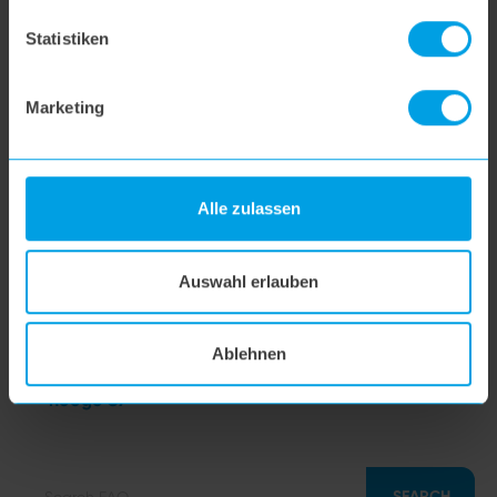
hoogo BS5
Statistiken
Marketing
hoogo N5
hoogo orga-nicer
Alle zulassen
flipflop nozzle
Auswahl erlauben
hoogo H5
Ablehnen
hoogo S7
SEARCH