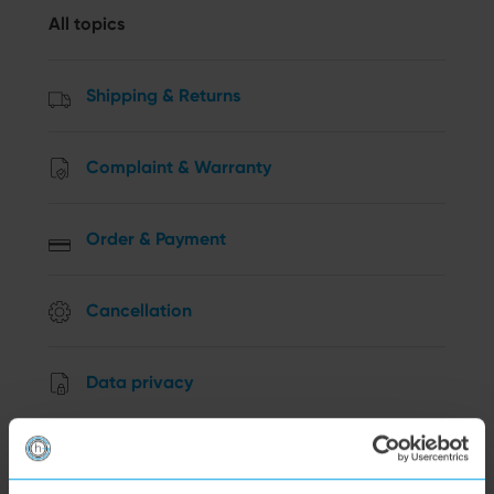
All topics
Shipping & Returns
Complaint & Warranty
Order & Payment
Cancellation
Data privacy
Other Questions