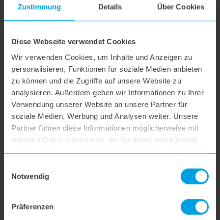
Zustimmung
Details
Über Cookies
hoogo R2
Diese Webseite verwendet Cookies
hoogo B3+
Wir verwenden Cookies, um Inhalte und Anzeigen zu
personalisieren, Funktionen für soziale Medien anbieten
hoogo S3
zu können und die Zugriffe auf unsere Website zu
analysieren. Außerdem geben wir Informationen zu Ihrer
Verwendung unserer Website an unsere Partner für
hoogo S4
soziale Medien, Werbung und Analysen weiter. Unsere
Partner führen diese Informationen möglicherweise mit
weiteren Daten zusammen, die Sie ihnen bereitgestellt
hoogo S5+
haben oder die sie im Rahmen Ihrer Nutzung der Dienste
gesammelt haben.
Einwilligungsauswahl
hoogo S6
Notwendig
hoogo S6+
Präferenzen