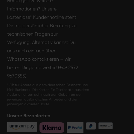
Benötigst Du weitere
Informationen? Unsere
kostenlose* Kundenhotline steht
Dir mit persönlicher Beratung zu
technischen Fragen zur
Verfügung. Alternativ kannst Du
uns auch einfach über
WhatsApp kontaktieren – wir
helfen Dir gerne weiter! (+49 2572
9670355)
*Gilt für Anrufe aus dem deutschen Festnetz und
Mobilfunknetz. Die Kosten für Telefonate aus dem
Ausland richten sich nach den Gebühren der
jeweiligen ausländischen Anbieter und der
jeweiligen aktuellen Tarife.
Unsere Bezahlarten